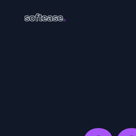
softease
.