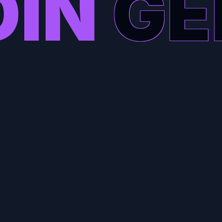
OIN
GE